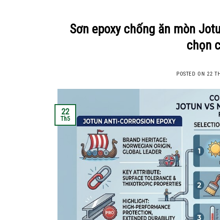
Sơn epoxy chống ăn mòn Jotun 
chọn c
POSTED ON
22 T
22
Th5