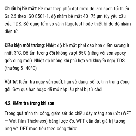
Chuẩn bị bề mặt:
Bề mặt thép phải đạt mức độ làm sạch tối thiểu
Sa 2.5 theo ISO 8501-1, độ nhám bề mặt 40–75 µm tùy yêu cầu
của TDS. Sử dụng tấm so sánh Rugotest hoặc thiết bị đo độ nhám
điện tử.
Điều kiện môi trường:
Nhiệt độ bề mặt phải cao hơn điểm sương ít
nhất 3°C. Độ ẩm tương đối không vượt 85% (riêng với sơn epoxy
gốc dung môi). Nhiệt độ không khí phù hợp với khuyến nghị TDS
(thường 5–40°C).
Vật tư:
Kiểm tra ngày sản xuất, hạn sử dụng, số lô, tình trạng đóng
gói. Sơn quá hạn hoặc đã mở nắp lâu phải bị từ chối.
4.2. Kiểm tra trong khi sơn
Trong quá trình thi công, giám sát đo chiều dày màng sơn ướt (WFT
— Wet Film Thickness) bằng lược đo. WFT cần đạt giá trị tương
ứng với DFT mục tiêu theo công thức: