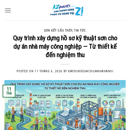
Skip
to
content
SƠN KẾT CẤU THÉP
,
TIN TỨC
Quy trình xây dựng hồ sơ kỹ thuật sơn cho
dự án nhà máy công nghiệp — Từ thiết kế
đến nghiệm thu
POSTED ON
11 THÁNG 6, 2026
BY
XAYDUNGSUACHUANHAHANOI
11
Th6