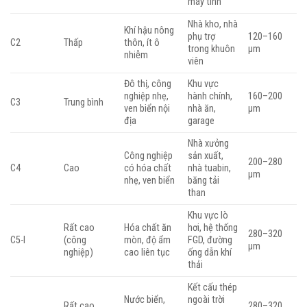
máy tính
Nhà kho, nhà
Khí hậu nông
phụ trợ
120–160
C2
Thấp
thôn, ít ô
trong khuôn
µm
nhiễm
viên
Đô thị, công
Khu vực
nghiệp nhẹ,
hành chính,
160–200
C3
Trung bình
ven biển nội
nhà ăn,
µm
địa
garage
Nhà xưởng
Công nghiệp
sản xuất,
200–280
C4
Cao
có hóa chất
nhà tuabin,
µm
nhẹ, ven biển
băng tải
than
Khu vực lò
Rất cao
Hóa chất ăn
hơi, hệ thống
280–320
C5-I
(công
mòn, độ ẩm
FGD, đường
µm
nghiệp)
cao liên tục
ống dẫn khí
thải
Kết cấu thép
Nước biển,
ngoài trời
Rất cao
280–320