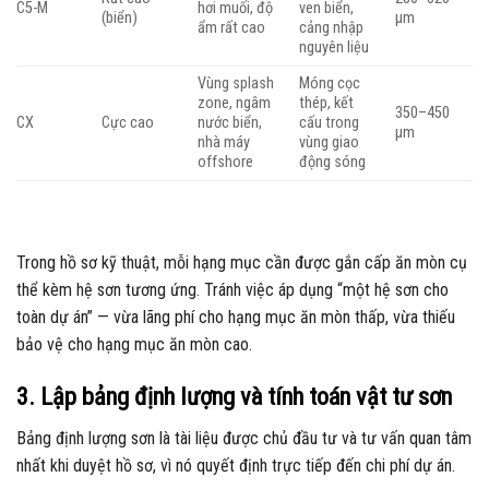
C5-M
hơi muối, độ
ven biển,
(biển)
µm
ẩm rất cao
cảng nhập
nguyên liệu
Vùng splash
Móng cọc
zone, ngâm
thép, kết
350–450
CX
Cực cao
nước biển,
cấu trong
µm
nhà máy
vùng giao
offshore
động sóng
Trong hồ sơ kỹ thuật, mỗi hạng mục cần được gắn cấp ăn mòn cụ
thể kèm hệ sơn tương ứng. Tránh việc áp dụng “một hệ sơn cho
toàn dự án” — vừa lãng phí cho hạng mục ăn mòn thấp, vừa thiếu
bảo vệ cho hạng mục ăn mòn cao.
3. Lập bảng định lượng và tính toán vật tư sơn
Bảng định lượng sơn là tài liệu được chủ đầu tư và tư vấn quan tâm
nhất khi duyệt hồ sơ, vì nó quyết định trực tiếp đến chi phí dự án.