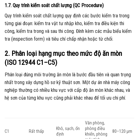
1.7. Quy trình kiểm soát chất lượng (QC Procedure)
Quy trình kiểm soát chất lượng quy định các bước kiểm tra trong
từng giai đoạn: kiểm tra vật tư nhập kho, kiểm tra điều kiện thi
công, kiểm tra trong và sau thi công. Đính kèm các mẫu biểu kiểm
tra (inspection form) và tiêu chí chấp nhận hoặc từ chối.
2. Phân loại hạng mục theo mức độ ăn mòn
(ISO 12944 C1–C5)
Phân loại đúng môi trường ăn mòn là bước đầu tiên và quan trọng
nhất trong xây dựng hồ sơ kỹ thuật sơn. Một dự án nhà máy công
nghiệp thường có nhiều khu vực với cấp độ ăn mòn khác nhau, và
hệ sơn của từng khu vực cũng phải khác nhau để tối ưu chi phí.
Văn phòng,
Khô, sạch, ổn
phòng điều
C1
Rất thấp
80–120 µm
định
khiển, phòng