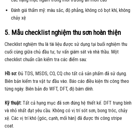
Đánh giá thẩm mỹ: màu sắc, độ phẳng, không có bọt khí, không
chảy xệ
5. Mẫu checklist nghiệm thu sơn hoàn thiện
Checklist nghiệm thu là tài liệu được sử dụng tại buổi nghiệm thu
cuối cùng giữa chủ đầu tư, tư vấn giám sát và nhà thầu. Một
checklist chuẩn cần kiểm tra các điểm sau:
Hồ sơ:
Đủ TDS, MSDS, CO, CQ cho tất cả sản phẩm đã sử dụng.
Biên bản kiểm tra vật tư đầu vào. Báo cáo điều kiện thi công theo
từng ngày. Biên bản đo WFT, DFT, độ bám dính.
Kỹ thuật:
Tất cả hạng mục đã sơn đúng hệ thiết kế. DFT trung bình
và nhỏ nhất đạt yêu cầu. Không có vị trí sót sơn, bong tróc, chảy
xệ. Các vị trí khó (góc, cạnh, mối hàn) đã được thi công stripe
coat.