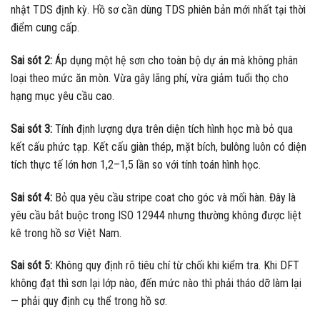
nhật TDS định kỳ. Hồ sơ cần dùng TDS phiên bản mới nhất tại thời
điểm cung cấp.
Sai sót 2:
Áp dụng một hệ sơn cho toàn bộ dự án mà không phân
loại theo mức ăn mòn. Vừa gây lãng phí, vừa giảm tuổi thọ cho
hạng mục yêu cầu cao.
Sai sót 3:
Tính định lượng dựa trên diện tích hình học mà bỏ qua
kết cấu phức tạp. Kết cấu giàn thép, mặt bích, bulông luôn có diện
tích thực tế lớn hơn 1,2–1,5 lần so với tính toán hình học.
Sai sót 4:
Bỏ qua yêu cầu stripe coat cho góc và mối hàn. Đây là
yêu cầu bắt buộc trong ISO 12944 nhưng thường không được liệt
kê trong hồ sơ Việt Nam.
Sai sót 5:
Không quy định rõ tiêu chí từ chối khi kiểm tra. Khi DFT
không đạt thì sơn lại lớp nào, đến mức nào thì phải tháo dỡ làm lại
— phải quy định cụ thể trong hồ sơ.