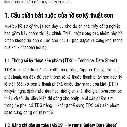
khu công nghiệp của Azpaints.com.vn.
1. Cấu phần bắt buộc của hồ sơ kỹ thuật sơn
Một bộ hồ sơ kỹ thuật sơn đầy đủ cho dự án nhà máy công nghiệp
bao gồm bảy nhóm tài liệu chính. Thiếu một trong các nhóm này, hồ
sơ sẽ không đủ căn cứ để chủ đầu tư phê duyệt và càng khó thông
qua khi kiểm toán nội bộ.
1.1. Thông số kỹ thuật sản phẩm (TDS — Technical Data Sheet)
TDS là tài liệu do nhà sản xuất sơn (Jotun, Nippon, Dulux, Joton…)
phát hành, ghi đầy đủ các thông số kỹ thuật: thành phần hóa học, tỷ
lệ trộn (đối với sơn 2 thành phần), chiều dày màng sơn khô (DFT)
khuyến nghị, định mức tiêu hao, thời gian khô, thời gian overcoat tối
thiểu và tối đa, điều kiện thi công cho phép. Mỗi sản phẩm sơn
trong hệ phải có TDS riêng — không thể dùng TDS của sản phẩm
khác cùng dòng để thay thế.
1.2. Bảng chỉ dẫn an toàn (MSDS — Material Safety Data Sheet)