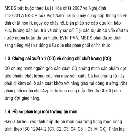
MSDS bắt buộc theo Luật Hóa chất 2007 và Nghị định
113/2017/NĐ-CP của Việt Nam. Tài liệu này cung cấp thông tin về
tính chất hóa lý, nguy cơ cháy nổ, biện pháp sơ cấp cứu khi tiếp
xúc, hướng dẫn lưu trữ và xử lý sự cố. Tại các dự án có vốn đầu tư
nước ngoài hoặc dự án thuộc EVN, PVN, MSDS phải được dịch
sang tiếng Việt và đóng dấu của nhà phân phối chính thức.
1.3. Chứng chỉ xuất xứ (CO) và chứng chỉ chất lượng (CQ)
CO chứng minh nguồn gốc sản xuất, CQ chứng minh sản phẩm đạt
tiêu chuẩn chất lượng của nhà máy sản xuất. Cả hai chứng từ này
phải đi kèm số lô sản xuất khớp với hàng giao tại công trường. Nhà
phân phối uy tín như Azpaints luôn cung cấp đầy đủ CO/CQ cho
từng đợt giao hàng.
1.4. Hồ sơ phân loại môi trường ăn mòn
Đây là tài liệu xác định cấp độ ăn mòn của từng hạng mục công
trình theo ISO 12944-2 (C1, C2, C3, C4, C5-I, C5-M, CX). Phân loại