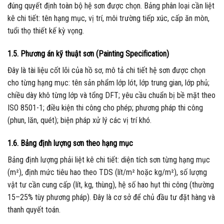
đúng quyết định toàn bộ hệ sơn được chọn. Bảng phân loại cần liệt
kê chi tiết: tên hạng mục, vị trí, môi trường tiếp xúc, cấp ăn mòn,
tuổi thọ thiết kế kỳ vọng.
1.5. Phương án kỹ thuật sơn (Painting Specification)
Đây là tài liệu cốt lõi của hồ sơ, mô tả chi tiết hệ sơn được chọn
cho từng hạng mục: tên sản phẩm lớp lót, lớp trung gian, lớp phủ;
chiều dày khô từng lớp và tổng DFT; yêu cầu chuẩn bị bề mặt theo
ISO 8501-1; điều kiện thi công cho phép; phương pháp thi công
(phun, lăn, quét); biện pháp xử lý các vị trí khó.
1.6. Bảng định lượng sơn theo hạng mục
Bảng định lượng phải liệt kê chi tiết: diện tích sơn từng hạng mục
(m²), định mức tiêu hao theo TDS (lít/m² hoặc kg/m²), số lượng
vật tư cần cung cấp (lít, kg, thùng), hệ số hao hụt thi công (thường
15–25% tùy phương pháp). Đây là cơ sở để chủ đầu tư đặt hàng và
thanh quyết toán.