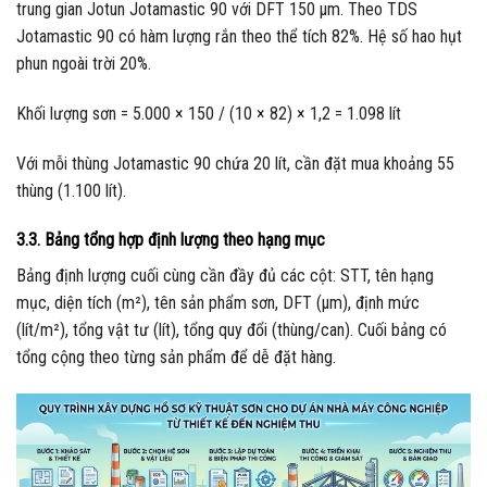
trung gian Jotun Jotamastic 90 với DFT 150 µm. Theo TDS
Jotamastic 90 có hàm lượng rắn theo thể tích 82%. Hệ số hao hụt
phun ngoài trời 20%.
Khối lượng sơn = 5.000 × 150 / (10 × 82) × 1,2 = 1.098 lít
Với mỗi thùng Jotamastic 90 chứa 20 lít, cần đặt mua khoảng 55
thùng (1.100 lít).
3.3. Bảng tổng hợp định lượng theo hạng mục
Bảng định lượng cuối cùng cần đầy đủ các cột: STT, tên hạng
mục, diện tích (m²), tên sản phẩm sơn, DFT (µm), định mức
(lít/m²), tổng vật tư (lít), tổng quy đổi (thùng/can). Cuối bảng có
tổng cộng theo từng sản phẩm để dễ đặt hàng.