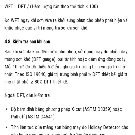
WFT = DFT / (Hàm lượng rắn theo thể tích × 100)
Đo WFT ngay khi sơn vừa ra khỏi súng phun cho phép phát hiện và
khắc phục các vị trí mỏng trước khi sơn khô.
4.3. Kiểm tra sau khi sơn
Sau khi sơn đã khô đến mức cho phép, sử dụng máy đo chiều dày
màng sơn khô (DFT gauge) loại từ tính hoặc cảm ứng dòng xoáy.
Mỗi 10 m² đo tối thiểu 5 điểm, ghi giá trị trung bình và giá trị nhỏ
nhất. Theo ISO 19840, giá trị trung bình phải ≥ DFT thiết kế, giá trị
nhỏ nhất phải ≥ 80% DFT thiết kế.
Ngoài DFT, cần kiểm tra:
Độ bám dính bằng phương pháp X-cut (ASTM D3359) hoặc
Pull-off (ASTM D4541)
Tính liên tục của màng sơn bằng máy đo Holiday Detector cho
các hạng mục ngâm trong môi trường ăn mòn cao