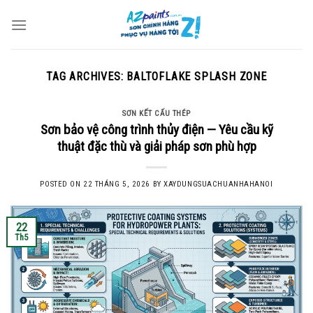
Skip
to
content
TAG ARCHIVES:
BALTOFLAKE SPLASH ZONE
SƠN KẾT CẤU THÉP
Sơn bảo vệ công trình thủy điện — Yêu cầu kỹ
thuật đặc thù và giải pháp sơn phù hợp
POSTED ON
22 THÁNG 5, 2026
BY
XAYDUNGSUACHUANHAHANOI
22
Th5