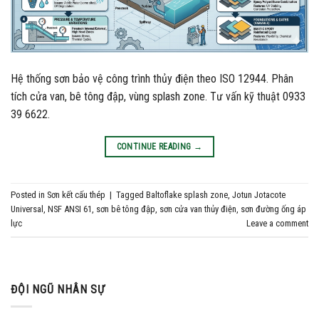
Hệ thống sơn bảo vệ công trình thủy điện theo ISO 12944. Phân
tích cửa van, bê tông đập, vùng splash zone. Tư vấn kỹ thuật 0933
39 6622.
CONTINUE READING
→
Posted in
Sơn kết cấu thép
|
Tagged
Baltoflake splash zone
,
Jotun Jotacote
Universal
,
NSF ANSI 61
,
sơn bê tông đập
,
sơn cửa van thủy điện
,
sơn đường ống áp
lực
Leave a comment
ĐỘI NGŨ NHÂN SỰ