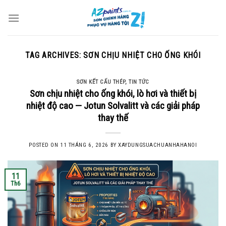
Skip
to
content
TAG ARCHIVES:
SƠN CHỊU NHIỆT CHO ỐNG KHÓI
SƠN KẾT CẤU THÉP
,
TIN TỨC
Sơn chịu nhiệt cho ống khói, lò hơi và thiết bị
nhiệt độ cao — Jotun Solvalitt và các giải pháp
thay thế
POSTED ON
11 THÁNG 6, 2026
BY
XAYDUNGSUACHUANHAHANOI
11
Th6