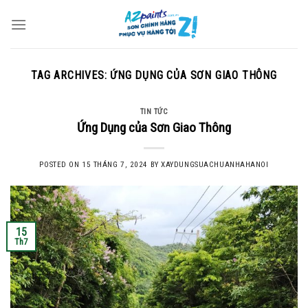
Skip
to
content
TAG ARCHIVES:
ỨNG DỤNG CỦA SƠN GIAO THÔNG
TIN TỨC
Ứng Dụng của Sơn Giao Thông
POSTED ON
15 THÁNG 7, 2024
BY
XAYDUNGSUACHUANHAHANOI
15
Th7